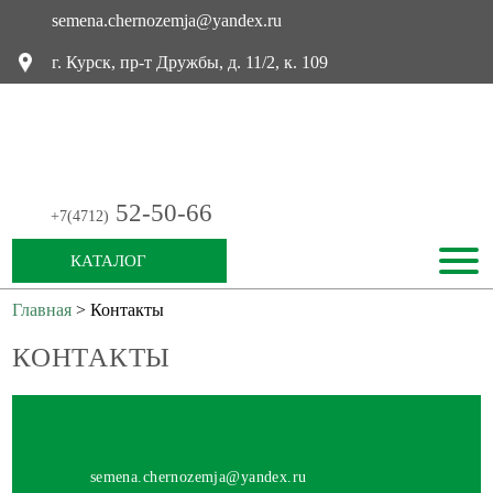
semena.chernozemja@yandex.ru
г. Курск, пр-т Дружбы, д. 11/2, к. 109
52-50-66
+7(4712)
КАТАЛОГ
ГЛАВНАЯ
Главная
>
Контакты
ЯРОВАЯ ПШЕНИЦА
НОВОСТИ
КОНТАКТЫ
ОЗИМАЯ ПШЕНИЦА
КОНТАКТЫ
РАПС ОЗИМЫЙ
ОВЕС
СОЯ
РАПС
ЛЕН
semena.chernozemja@yandex.ru